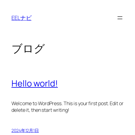
内
容
EELナビ
を
ス
キ
ッ
ブログ
プ
Hello world!
Welcome to WordPress. This is your first post. Edit or
delete it, then start writing!
2024年12月1日